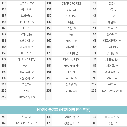
130
빌리어즈TV
131
STAR SPORTS
132
OGN
134
헝그리앱
135
Sky ICT
136
바둑TV
137
브레인TV
139
SPOTV2
143
FTV
144
FISHING TV
145
채널J
146
채널W
148
NGC
150
리빙TV
151
푸드TV
152
YTN Life
153
채널i
154
헬스메디
156
실버아이TV
160
KBS Kids
161
대교 어린이TV
162
애니플러스
164
애니맥스
166
JEI재능TV
169
애니박스
170
디즈니채널
171
부메랑TV
172
대교 베이비TV
173
디즈니주니어
174
JEI English
181
EBS U
184
EBS English
185
세이프TV
190
한국경제TV
191
MTN
194
이데일리TV
195
서울경제TV
196
토마토TV
198
R토마토
212
리얼TV
213
청소년TV
217
큐피드
226
BBS
231
CNN US
238
NAT GEO Wild
239
Discovery Ch
HD케이블200 (HD케이블190 포함)
99
복지TV
138
생활체육TV
147
폴라리스TV
149
MOUNTAIN TV
176
정철영어TV
186
국방TV