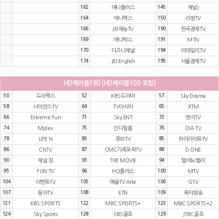
162
애니플러스
145
채널J
164
애니맥스
150
리빙TV
166
JEI재능TV
190
한국경제TV
169
애니박스
191
MTN
170
디즈니채널
194
이데일리TV
174
JEI English
195
서울경제TV
HD케이블190 (HD케이블100 포함)
50
드라맥스
52
KBS드라마
57
Sky Drama
58
사이언스TV
64
TV아시아
65
XTM
66
Extreme Fun
71
Sky ENT
73
엣지TV
74
Mplex
75
인디필름
76
DIA TV
78
LIFE N
83
큐브TV
85
하이라이트TV
86
CNTV
87
CMC가족오락TV
88
D ONE
90
채널 칭
93
THE MOVIE
94
텔레노벨라
95
FUN TV
96
HQ플러스
100
MTV
104
이벤트TV
105
예술TV Arte
106
GTV
107
동아TV
108
ETN
109
육아방송
121
KBS SPORTS
122
MBC SPORTS+
123
MBC SPORTS+2
124
Sky Sports
128
SBS골프
129
JTBC골프